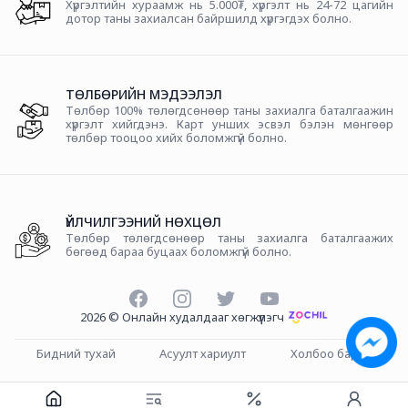
Хүргэлтийн хураамж нь 5.000₮, хүргэлт нь 24-72 цагийн
дотор таны захиалсан байршилд хүргэгдэх болно.
ТӨЛБӨРИЙН МЭДЭЭЛЭЛ
Төлбөр 100% төлөгдсөнөөр таны захиалга баталгаажин
хүргэлт хийгдэнэ. Карт унших эсвэл бэлэн мөнгөөр
төлбөр тооцоо хийх боломжгүй болно.
ҮЙЛЧИЛГЭЭНИЙ НӨХЦӨЛ
Төлбөр төлөгдсөнөөр таны захиалга баталгаажих
бөгөөд бараа буцаах боломжгүй болно.
Facebook
Instagram
Twitter
YouTube
2026
©
Онлайн худалдааг хөгжүүлэгч
Бидний тухай
Асуулт хариулт
Холбоо барих