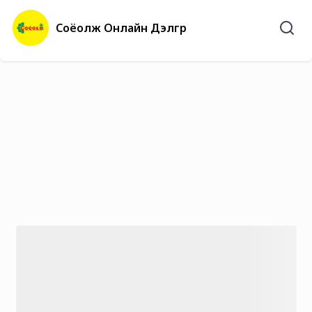
Соёолж Онлайн Дэлгүүр